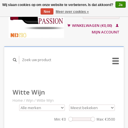
Wij slaan cookies op om onze website te verbeteren. Is dat akkoord?
Ja
Nee
Meer over cookies »
Nederlands
English
WINKELWAGEN (€0,00)
MIJN ACCOUNT
Witte Wijn
Home
/
Wijn
/
Witte Wijn
Min: €
0
Max: €
3500