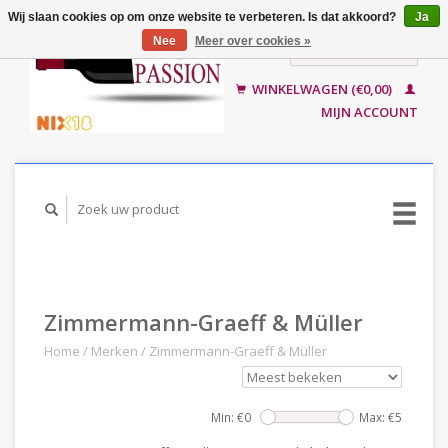
Wij slaan cookies op om onze website te verbeteren. Is dat akkoord?
Ja
Nee
Meer over cookies »
Nederlands
English
WINKELWAGEN (€0,00)
MIJN ACCOUNT
Zimmermann-Graeff & Müller
Home
/
Merken
/
Zimmermann-Graeff & Müller
Min: €
0
Max: €
5