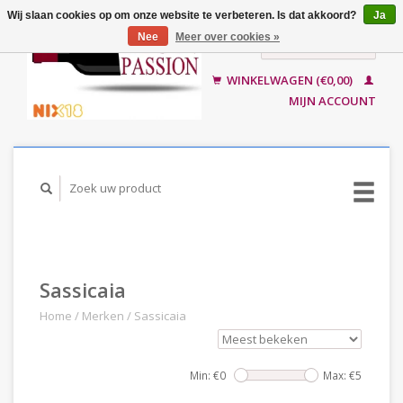
Wij slaan cookies op om onze website te verbeteren. Is dat akkoord?
Ja
Nee
Meer over cookies »
Nederlands
English
WINKELWAGEN (€0,00)
MIJN ACCOUNT
Sassicaia
Home
/
Merken
/
Sassicaia
Min: €
0
Max: €
5