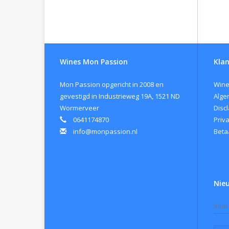
Wines Mon Passion
Klan
Mon Passion opgericht in 2008 en
Wine
gevestigd in Industrieweg 19A, 1521 ND
Alge
Wormerveer
Disc
0641174870
Priv
info@monpassion.nl
Beta
Nie