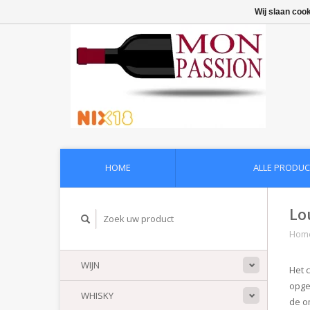
Wij slaan coo
HOME
ALLE PRODUC
Lo
Hom
WIJN
Het 
opge
WHISKY
de o