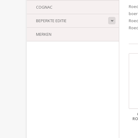
Roed
COGNAC
boer
BEPERKTE EDITIE
Roed
Roed
MERKEN
RO