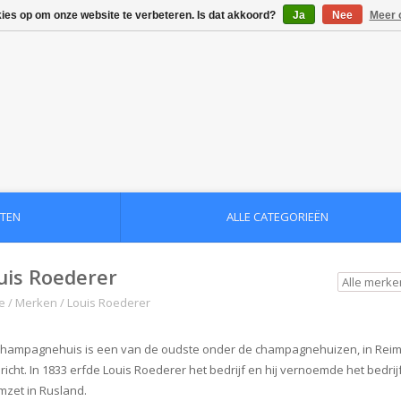
kies op om onze website te verbeteren. Is dat akkoord?
Ja
Nee
Meer 
TEN
ALLE CATEGORIEËN
uis Roederer
e
/
Merken
/
Louis Roederer
champagnehuis is een van de oudste onder de champagnehuizen, in Reims 
richt. In 1833 erfde Louis Roederer het bedrijf en hij vernoemde het bedri
mzet in Rusland.