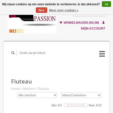
Wij slaan cookies op om onze website te verbeteren. Is dat akkoord?
Ja
Nee
Meer over cookies »
Nederlands
English
WINKELWAGEN (€0,00)
MIJN ACCOUNT
Fluteau
Home
/
Merken
/
Fluteau
Min: €
0
Max: €
30