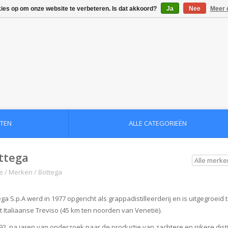
kies op om onze website te verbeteren. Is dat akkoord?
Ja
Nee
Meer 
TEN
ALLE CATEGORIEËN
ttega
e
/
Merken
/
Bottega
ga S.p.A werd in 1977 opgericht als grappadistilleerderij en is uitgegroeid t
t Italiaanse Treviso (45 km ten noorden van Venetië).
992, na jaren van onderzoek naar de productie van zachtere en rijkere disti