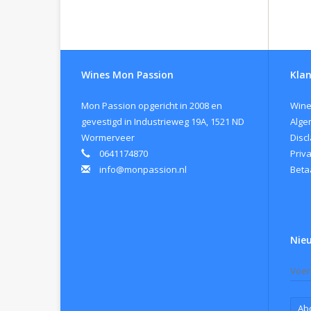
Wines Mon Passion
Klan
Mon Passion opgericht in 2008 en
Wine
gevestigd in Industrieweg 19A, 1521 ND
Alge
Wormerveer
Disc
0641174870
Priv
info@monpassion.nl
Beta
Nie
Ab