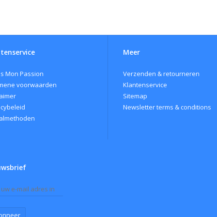
tenservice
Meer
s Mon Passion
Verzenden & retourneren
mene voorwaarden
Klantenservice
laimer
Sitemap
acybeleid
Newsletter terms & conditions
almethoden
uwsbrief
onneer