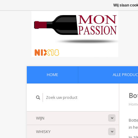
Wij slaan coo
HOME
ALLE PRODUC
Bo
Hom
WIJN
Botte
in he
WHISKY
In 1