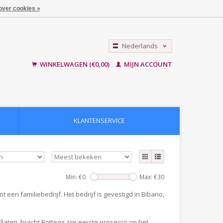
over cookies »
Nederlands
English
WINKELWAGEN (€0,00)
MIJN ACCOUNT
KLANTENSERVICE
Min: €
0
Max: €
30
ot een familiebedrijf. Het bedrijf is gevestigd in Bibano,
llaten, bracht Bottega zijn eerste prosecco op het