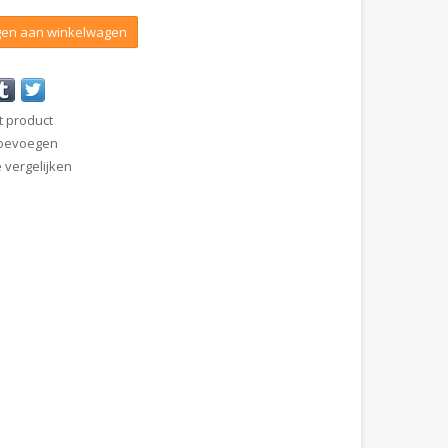
en aan winkelwagen
t product
 toevoegen
vergelijken