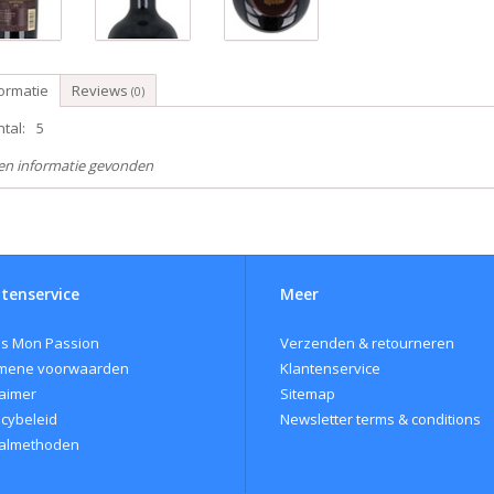
ormatie
Reviews
(0)
tal:
5
en informatie gevonden
tenservice
Meer
s Mon Passion
Verzenden & retourneren
mene voorwaarden
Klantenservice
laimer
Sitemap
acybeleid
Newsletter terms & conditions
almethoden