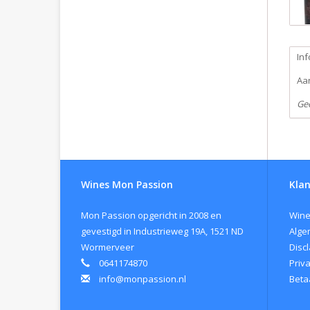
Inf
Aan
Ge
Wines Mon Passion
Klan
Mon Passion opgericht in 2008 en
Wine
gevestigd in Industrieweg 19A, 1521 ND
Alge
Wormerveer
Disc
0641174870
Priv
info@monpassion.nl
Beta